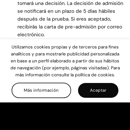
tomará una decisión. La decisión de admisión
se notificará en un plazo de 5 días hábiles
después de la prueba. Si eres aceptado,
recibirás la carta de pre-admisión por correo
electrónico.
Utilizamos cookies propias y de terceros para fines
Confirma tu matrícula y paga las tasas de
analíticos y para mostrarle publicidad personalizada
en base a un perfil elaborado a partir de sus hábitos
inscripción:
Confirma tu matrícula y realiza el
de navegación (por ejemplo, páginas visitadas). Para
pago de las tasas de inscripción via
más información consulte la política de cookies.
transferencia bancaria o tarjeta de crédito. Tu
plaza estará pre-reservada durante 15 días
Más información
Aceptar
hábiles mientras realizas el primer pago. Una
vez recibido el pago, tu plaza quedará
oficialmente reservada y recibirás la carta de
admisión definitiva para comenzar los
trámites administrativos relacionados con la