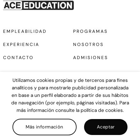
EMPLEABILIDAD
PROGRAMAS
EXPERIENCIA
NOSOTROS
CONTACTO
ADMISIONES
Utilizamos cookies propias y de terceros para fines
analíticos y para mostrarle publicidad personalizada
en base a un perfil elaborado a partir de sus hábitos
Diseño web
UNANIME
de navegación (por ejemplo, páginas visitadas). Para
más información consulte la política de cookies.
COPYRIGHT © 2026
Política de Privacidad
|
Cookies
|
Aviso legal
|
Términos y Condiciones
|
Buzón Ético
Más información
Aceptar