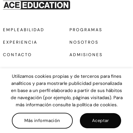
EMPLEABILIDAD
PROGRAMAS
EXPERIENCIA
NOSOTROS
CONTACTO
ADMISIONES
Utilizamos cookies propias y de terceros para fines
analíticos y para mostrarle publicidad personalizada
en base a un perfil elaborado a partir de sus hábitos
Diseño web
UNANIME
de navegación (por ejemplo, páginas visitadas). Para
más información consulte la política de cookies.
COPYRIGHT © 2026
Política de Privacidad
|
Cookies
|
Aviso legal
|
Términos y Condiciones
|
Buzón Ético
Más información
Aceptar