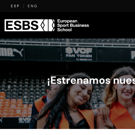
Saltar
ESP
ENG
al
contenido
¡Estrenamos nuest