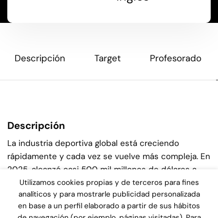
Descripción
Target
Profesorado
Descripción
La industria deportiva global está creciendo
rápidamente y cada vez se vuelve más compleja. En
2025, alcanzó casi 500 mil millones de dólares a
nivel mundial, impulsada por la interacción digital
Utilizamos cookies propias y de terceros para fines
analíticos y para mostrarle publicidad personalizada
con los aficionados, el rendimiento basado en
en base a un perfil elaborado a partir de sus hábitos
datos, nuevos modelos de inversión y negocios
de navegación (por ejemplo, páginas visitadas). Para