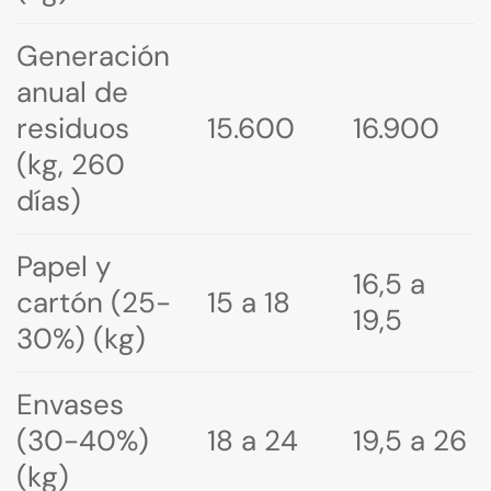
Generación
anual de
residuos
15.600
16.900
(kg, 260
días)
Papel y
16,5 a
cartón (25-
15 a 18
19,5
30%) (kg)
Envases
(30-40%)
18 a 24
19,5 a 26
(kg)